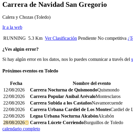
Carrera de Navidad San Gregorio
Calera y Chozas
(Toledo)
Ir a la web
RUNNING
5.3 Km
Ver Clasificación
Pendiente
No competitiva
¿T
¿Ves algún error?
Si hay algún error en los datos, nos lo puedes comunicar a través del
Próximos eventos en
Toledo
Fecha
Nombre del evento
12/08/2026
Carrera Nocturna de Quismondo
Quismondo
22/08/2026
Carrera Popular Aníbal Arévalo
Montesclaros
22/08/2026
Carrera Subida a los Castaños
Navamorcuende
22/08/2026
Carrera Urbana Cardiel de Los Montes
Cardiel de 
22/08/2026
Legua Urbana Nocturna Alcabón
Alcabón
28/08/2026
Carrera Lúcete Corriendo
Burguillos de Toledo
calendario completo