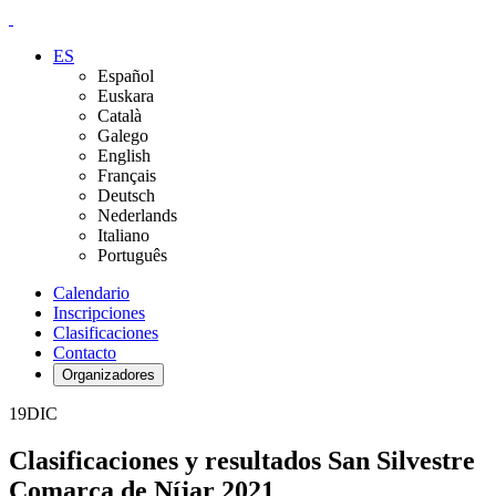
ES
Español
Euskara
Català
Galego
English
Français
Deutsch
Nederlands
Italiano
Português
Calendario
Inscripciones
Clasificaciones
Contacto
Organizadores
19
DIC
Clasificaciones y resultados San Silvestre
Comarca de Níjar 2021