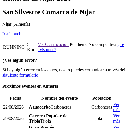
San Silvestre Comarca de Níjar
Níjar
(Almería)
Ir a la web
5
Ver Clasificación
Pendiente
No competitiva
¿Te
RUNNING
Km
avisamos?
¿Ves algún error?
Si hay algún error en los datos, nos lo puedes comunicar a través del
siguiente formulario
Próximos eventos en
Almería
Fecha
Nombre del evento
Población
Ver
22/08/2026
Aguacarbo
Carboneras
Carboneras
más
Carrera Popular de
Ver
29/08/2026
Tíjola
Tíjola
Tíjola
más
Gran Premio
Ver