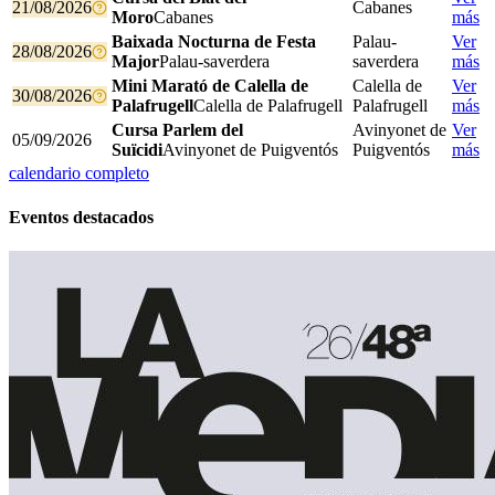
21/08/2026
Cabanes
Moro
Cabanes
más
Baixada Nocturna de Festa
Palau-
Ver
28/08/2026
Major
Palau-saverdera
saverdera
más
Mini Marató de Calella de
Calella de
Ver
30/08/2026
Palafrugell
Calella de Palafrugell
Palafrugell
más
Cursa Parlem del
Avinyonet de
Ver
05/09/2026
Suïcidi
Avinyonet de Puigventós
Puigventós
más
calendario completo
Eventos destacados