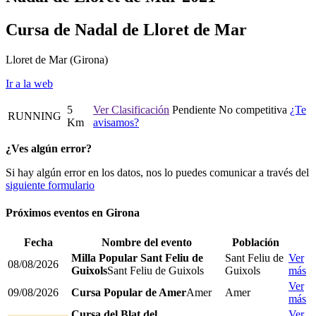
Cursa de Nadal de Lloret de Mar
Lloret de Mar
(Girona)
Ir a la web
5
Ver Clasificación
Pendiente
No competitiva
¿Te
RUNNING
Km
avisamos?
¿Ves algún error?
Si hay algún error en los datos, nos lo puedes comunicar a través del
siguiente formulario
Próximos eventos en
Girona
Fecha
Nombre del evento
Población
Milla Popular Sant Feliu de
Sant Feliu de
Ver
08/08/2026
Guixols
Sant Feliu de Guixols
Guixols
más
Ver
09/08/2026
Cursa Popular de Amer
Amer
Amer
más
Cursa del Blat del
Ver