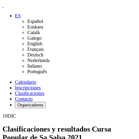
ES
Español
Euskara
Català
Galego
English
Français
Deutsch
Nederlands
Italiano
Português
Calendario
Inscripciones
Clasificaciones
Contacto
Organizadores
19
DIC
Clasificaciones y resultados Cursa
Popular de Sa Salsa 2021