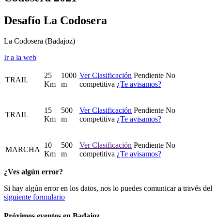
Desafío La Codosera
La Codosera
(Badajoz)
Ir a la web
25
1000
Ver Clasificación
Pendiente
No
TRAIL
Km
m
competitiva
¿Te avisamos?
15
500
Ver Clasificación
Pendiente
No
TRAIL
Km
m
competitiva
¿Te avisamos?
10
500
Ver Clasificación
Pendiente
No
MARCHA
Km
m
competitiva
¿Te avisamos?
¿Ves algún error?
Si hay algún error en los datos, nos lo puedes comunicar a través del
siguiente formulario
Próximos eventos en
Badajoz