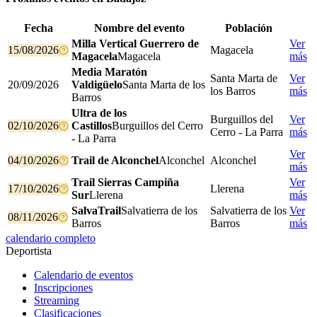
Fecha
Nombre del evento
Población
Milla Vertical Guerrero de
Ver
15/08/2026
Magacela
Magacela
Magacela
más
Media Maratón
Santa Marta de
Ver
20/09/2026
Valdigüelo
Santa Marta de los
los Barros
más
Barros
Ultra de los
Burguillos del
Ver
02/10/2026
Castillos
Burguillos del Cerro
Cerro - La Parra
más
- La Parra
Ver
04/10/2026
Trail de Alconchel
Alconchel
Alconchel
más
Trail Sierras Campiña
Ver
17/10/2026
Llerena
Sur
Llerena
más
SalvaTrail
Salvatierra de los
Salvatierra de los
Ver
08/11/2026
Barros
Barros
más
calendario completo
Deportista
Calendario de eventos
Inscripciones
Streaming
Clasificaciones