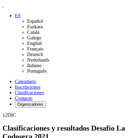
ES
Español
Euskara
Català
Galego
English
Français
Deutsch
Nederlands
Italiano
Português
Calendario
Inscripciones
Clasificaciones
Contacto
Organizadores
12
DIC
Clasificaciones y resultados Desafío La
Codosera 2021