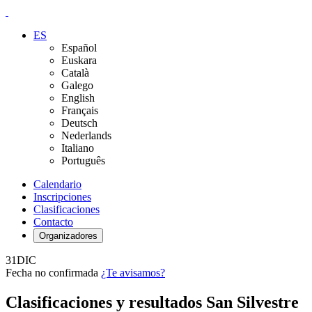
ES
Español
Euskara
Català
Galego
English
Français
Deutsch
Nederlands
Italiano
Português
Calendario
Inscripciones
Clasificaciones
Contacto
Organizadores
31
DIC
Fecha no confirmada
¿Te avisamos?
Clasificaciones y resultados San Silvestre