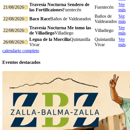
Travesía Nocturna Sendero de
Ver
21/08/2026
Fuentecén
las Fortificaiones
Fuentecén
más
Baños de
Ver
22/08/2026
Baco Race
Baños de Valdearados
Valdearados
más
Travesía Nocturna Me tomo las
Ver
22/08/2026
Villadiego
de Villadiego
Villadiego
más
Legua de la Morcilla
Quintanilla
Quintanilla
Ver
26/08/2026
Vivar
Vivar
más
calendario completo
Eventos destacados