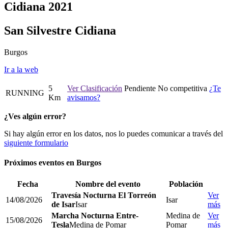
Cidiana 2021
San Silvestre Cidiana
Burgos
Ir a la web
5
Ver Clasificación
Pendiente
No competitiva
¿Te
RUNNING
Km
avisamos?
¿Ves algún error?
Si hay algún error en los datos, nos lo puedes comunicar a través del
siguiente formulario
Próximos eventos en
Burgos
Fecha
Nombre del evento
Población
Travesía Nocturna El Torreón
Ver
14/08/2026
Isar
de Isar
Isar
más
Marcha Nocturna Entre-
Medina de
Ver
15/08/2026
Tesla
Medina de Pomar
Pomar
más