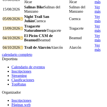
Júcar
Júcar
más
Salinas Bike
Salinas del
Salinas del
Ver
15/08/2026
Manzano
Manzano
más
Night Trail San
Ver
05/09/2026
Cuenca
Julián
Cuenca
más
Tragacete
Ver
13/09/2026
Tragacete
Naturalmente
Tragacete
más
El Picón CXM de
Ver
04/10/2026
Beamud
Beamud
Beamud
más
Ver
04/10/2026
Trail de Alarcón
Alarcón
Alarcón
más
calendario completo
Deportista
Calendario de eventos
Inscripciones
Streaming
Clasificaciones
TopRutas
Organizador
Inscripciones
Páginas web