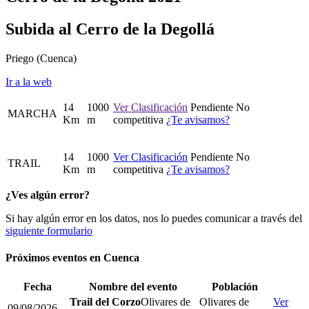
Subida al Cerro de la Degollá
Priego
(Cuenca)
Ir a la web
14
1000
Ver Clasificación
Pendiente
No
MARCHA
Km
m
competitiva
¿Te avisamos?
14
1000
Ver Clasificación
Pendiente
No
TRAIL
Km
m
competitiva
¿Te avisamos?
¿Ves algún error?
Si hay algún error en los datos, nos lo puedes comunicar a través del
siguiente formulario
Próximos eventos en
Cuenca
Fecha
Nombre del evento
Población
Trail del Corzo
Olivares de
Olivares de
Ver
09/08/2026