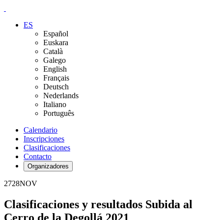
ES
Español
Euskara
Català
Galego
English
Français
Deutsch
Nederlands
Italiano
Português
Calendario
Inscripciones
Clasificaciones
Contacto
Organizadores
27
28
NOV
Clasificaciones y resultados Subida al
Cerro de la Degollá 2021