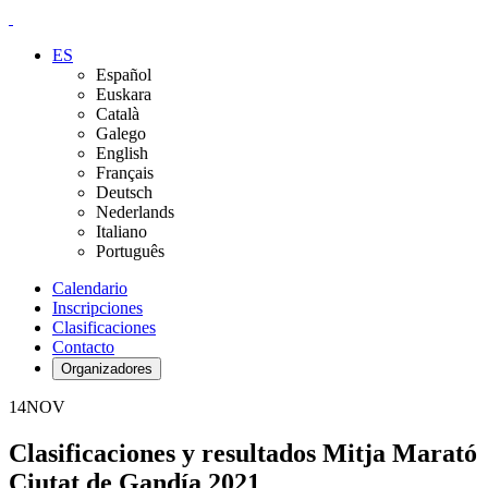
ES
Español
Euskara
Català
Galego
English
Français
Deutsch
Nederlands
Italiano
Português
Calendario
Inscripciones
Clasificaciones
Contacto
Organizadores
14
NOV
Clasificaciones y resultados Mitja Marató
Ciutat de Gandía 2021