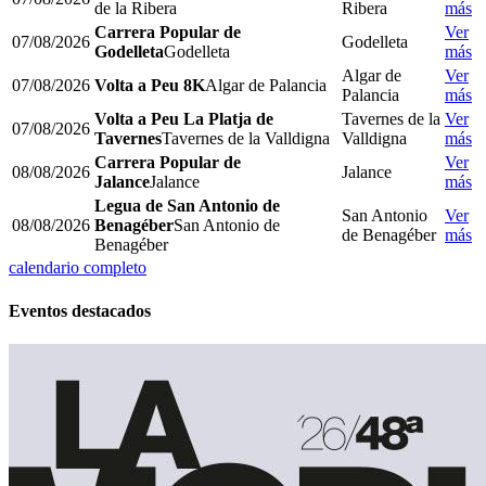
de la Ribera
Ribera
más
Carrera Popular de
Ver
07/08/2026
Godelleta
Godelleta
Godelleta
más
Algar de
Ver
07/08/2026
Volta a Peu 8K
Algar de Palancia
Palancia
más
Volta a Peu La Platja de
Tavernes de la
Ver
07/08/2026
Tavernes
Tavernes de la Valldigna
Valldigna
más
Carrera Popular de
Ver
08/08/2026
Jalance
Jalance
Jalance
más
Legua de San Antonio de
San Antonio
Ver
08/08/2026
Benagéber
San Antonio de
de Benagéber
más
Benagéber
calendario completo
Eventos destacados