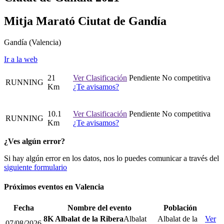
Mitja Marató Ciutat de Gandía
Gandía
(Valencia)
Ir a la web
21
Ver Clasificación
Pendiente
No competitiva
RUNNING
Km
¿Te avisamos?
10.1
Ver Clasificación
Pendiente
No competitiva
RUNNING
Km
¿Te avisamos?
¿Ves algún error?
Si hay algún error en los datos, nos lo puedes comunicar a través del
siguiente formulario
Próximos eventos en
Valencia
Fecha
Nombre del evento
Población
8K Albalat de la Ribera
Albalat
Albalat de la
Ver
07/08/2026