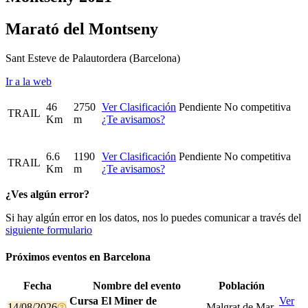
Marató del Montseny
Sant Esteve de Palautordera
(Barcelona)
Ir a la web
46
2750
Ver Clasificación
Pendiente
No competitiva
TRAIL
Km
m
¿Te avisamos?
6.6
1190
Ver Clasificación
Pendiente
No competitiva
TRAIL
Km
m
¿Te avisamos?
¿Ves algún error?
Si hay algún error en los datos, nos lo puedes comunicar a través del
siguiente formulario
Próximos eventos en
Barcelona
Fecha
Nombre del evento
Población
Cursa El Miner de
Ver
14/08/2026
Malgrat de Mar