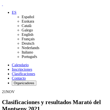
ES
Español
Euskara
Català
Galego
English
Français
Deutsch
Nederlands
Italiano
Português
Calendario
Inscripciones
Clasificaciones
Contacto
Organizadores
21
NOV
Clasificaciones y resultados Marató del
Montseny 2021