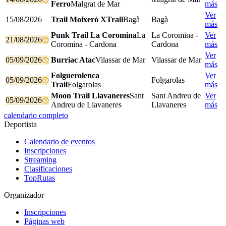
Ferro
Malgrat de Mar
más
Ver
15/08/2026
Trail Moixeró XTrail
Bagà
Bagà
más
Punk Trail La Coromina
La
La Coromina -
Ver
21/08/2026
Coromina - Cardona
Cardona
más
Ver
05/09/2026
Burriac Atac
Vilassar de Mar
Vilassar de Mar
más
Folguerolenca
Ver
05/09/2026
Folgarolas​​
Trail
Folgarolas​​
más
Moon Trail Llavaneres
Sant
Sant Andreu de
Ver
05/09/2026
Andreu de Llavaneres
Llavaneres
más
calendario completo
Deportista
Calendario de eventos
Inscripciones
Streaming
Clasificaciones
TopRutas
Organizador
Inscripciones
Páginas web