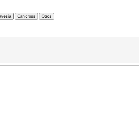
avesía
Canicross
Otros