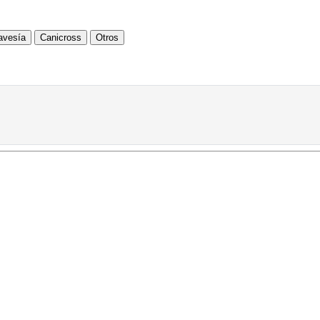
avesía
Canicross
Otros