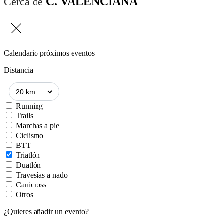
C. VALENCIANA
Cerca de
Calendario próximos eventos
Distancia
Running
Trails
Marchas a pie
Ciclismo
BTT
Triatlón
Duatlón
Travesías a nado
Canicross
Otros
¿Quieres añadir un evento?