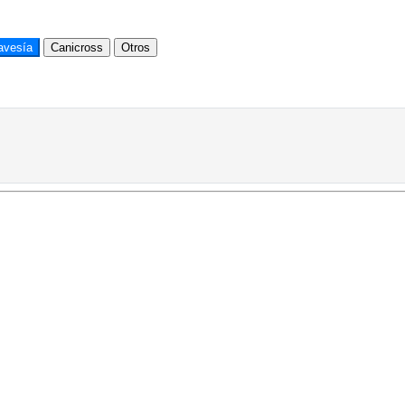
avesía
Canicross
Otros