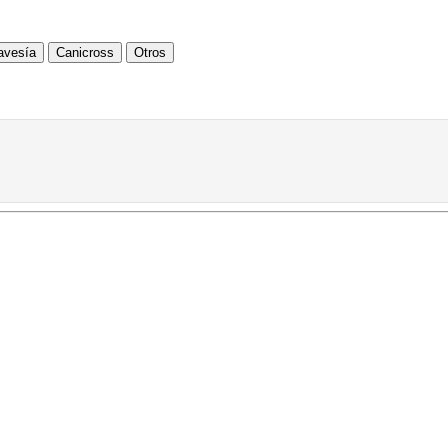
avesía
Canicross
Otros