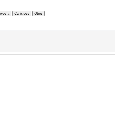
avesía
Canicross
Otros