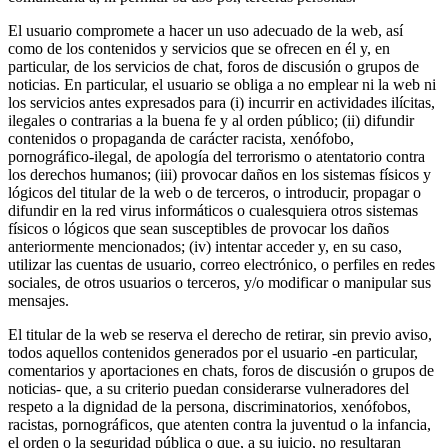
El usuario compromete a hacer un uso adecuado de la web, así
como de los contenidos y servicios que se ofrecen en él y, en
particular, de los servicios de chat, foros de discusión o grupos de
noticias. En particular, el usuario se obliga a no emplear ni la web ni
los servicios antes expresados para (i) incurrir en actividades ilícitas,
ilegales o contrarias a la buena fe y al orden público; (ii) difundir
contenidos o propaganda de carácter racista, xenófobo,
pornográfico-ilegal, de apología del terrorismo o atentatorio contra
los derechos humanos; (iii) provocar daños en los sistemas físicos y
lógicos del titular de la web o de terceros, o introducir, propagar o
difundir en la red virus informáticos o cualesquiera otros sistemas
físicos o lógicos que sean susceptibles de provocar los daños
anteriormente mencionados; (iv) intentar acceder y, en su caso,
utilizar las cuentas de usuario, correo electrónico, o perfiles en redes
sociales, de otros usuarios o terceros, y/o modificar o manipular sus
mensajes.
El titular de la web se reserva el derecho de retirar, sin previo aviso,
todos aquellos contenidos generados por el usuario -en particular,
comentarios y aportaciones en chats, foros de discusión o grupos de
noticias- que, a su criterio puedan considerarse vulneradores del
respeto a la dignidad de la persona, discriminatorios, xenófobos,
racistas, pornográficos, que atenten contra la juventud o la infancia,
el orden o la seguridad pública o que, a su juicio, no resultaran